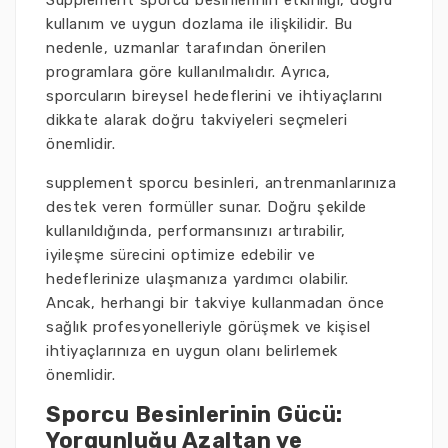
Supplement sporcu besinlerinin etkinliği, doğru
kullanım ve uygun dozlama ile ilişkilidir. Bu
nedenle, uzmanlar tarafından önerilen
programlara göre kullanılmalıdır. Ayrıca,
sporcuların bireysel hedeflerini ve ihtiyaçlarını
dikkate alarak doğru takviyeleri seçmeleri
önemlidir.
supplement sporcu besinleri, antrenmanlarınıza
destek veren formüller sunar. Doğru şekilde
kullanıldığında, performansınızı artırabilir,
iyileşme sürecini optimize edebilir ve
hedeflerinize ulaşmanıza yardımcı olabilir.
Ancak, herhangi bir takviye kullanmadan önce
sağlık profesyonelleriyle görüşmek ve kişisel
ihtiyaçlarınıza en uygun olanı belirlemek
önemlidir.
Sporcu Besinlerinin Gücü:
Yorgunluğu Azaltan ve