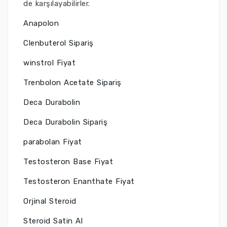
de karşılayabilirler.
Anapolon
Clenbuterol Sipariş
winstrol Fiyat
Trenbolon Acetate Sipariş
Deca Durabolin
Deca Durabolin Sipariş
parabolan Fiyat
Testosteron Base Fiyat
Testosteron Enanthate Fiyat
Orjinal Steroid
Steroid Satin Al