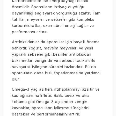
Karbonhidratlar ise enerji kaynağı olarak
önemlidir. Sporcuların ihtiyaç duyduğu
dayanıklılığı sağlayarak yorgunluğu azaltır. Tam
tahıllar, meyveler ve sebzeler gibi kompleks
karbonhidratlar, uzun süreli enerji sağlar ve
performansı artırır.
Antioksidanlar da sporcular için hayati öneme
sahiptir. Yoğurt, mevsim meyveleri ve yeşil
yapraklı sebzeler gibi besinler antioksidan
bakımından zengindir ve serbest radikallerle
savaşarak iyileşme sürecini hızlandırır. Bu da
sporcuların daha hızlı toparlanmasına yardımcı
olur.
Omega-3 yağ asitleri, iltihaplanmayı azaltır ve
kas ağrısını hafifletir. Balık, ceviz ve chia
tohumu gibi Omega-3 açısından zengin
kaynaklar, sporcuların iyileşme süreçlerini
destekler ve performanslarını artırır.