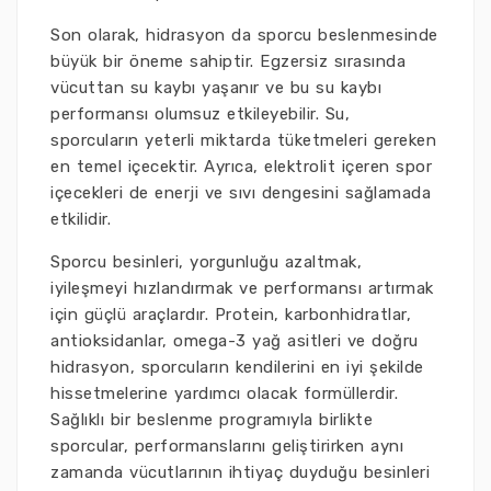
Son olarak, hidrasyon da sporcu beslenmesinde
büyük bir öneme sahiptir. Egzersiz sırasında
vücuttan su kaybı yaşanır ve bu su kaybı
performansı olumsuz etkileyebilir. Su,
sporcuların yeterli miktarda tüketmeleri gereken
en temel içecektir. Ayrıca, elektrolit içeren spor
içecekleri de enerji ve sıvı dengesini sağlamada
etkilidir.
Sporcu besinleri, yorgunluğu azaltmak,
iyileşmeyi hızlandırmak ve performansı artırmak
için güçlü araçlardır. Protein, karbonhidratlar,
antioksidanlar, omega-3 yağ asitleri ve doğru
hidrasyon, sporcuların kendilerini en iyi şekilde
hissetmelerine yardımcı olacak formüllerdir.
Sağlıklı bir beslenme programıyla birlikte
sporcular, performanslarını geliştirirken aynı
zamanda vücutlarının ihtiyaç duyduğu besinleri