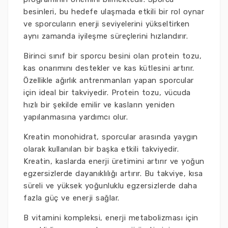
besinleri, bu hedefe ulaşmada etkili bir rol oynar
ve sporcuların enerji seviyelerini yükseltirken
aynı zamanda iyileşme süreçlerini hızlandırır.
Birinci sınıf bir sporcu besini olan protein tozu,
kas onarımını destekler ve kas kütlesini artırır.
Özellikle ağırlık antrenmanları yapan sporcular
için ideal bir takviyedir. Protein tozu, vücuda
hızlı bir şekilde emilir ve kasların yeniden
yapılanmasına yardımcı olur.
Kreatin monohidrat, sporcular arasında yaygın
olarak kullanılan bir başka etkili takviyedir.
Kreatin, kaslarda enerji üretimini artırır ve yoğun
egzersizlerde dayanıklılığı artırır. Bu takviye, kısa
süreli ve yüksek yoğunluklu egzersizlerde daha
fazla güç ve enerji sağlar.
B vitamini kompleksi, enerji metabolizması için