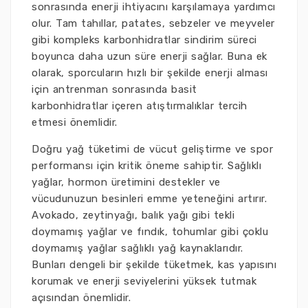
sonrasında enerji ihtiyacını karşılamaya yardımcı
olur. Tam tahıllar, patates, sebzeler ve meyveler
gibi kompleks karbonhidratlar sindirim süreci
boyunca daha uzun süre enerji sağlar. Buna ek
olarak, sporcuların hızlı bir şekilde enerji alması
için antrenman sonrasında basit
karbonhidratlar içeren atıştırmalıklar tercih
etmesi önemlidir.
Doğru yağ tüketimi de vücut geliştirme ve spor
performansı için kritik öneme sahiptir. Sağlıklı
yağlar, hormon üretimini destekler ve
vücudunuzun besinleri emme yeteneğini artırır.
Avokado, zeytinyağı, balık yağı gibi tekli
doymamış yağlar ve fındık, tohumlar gibi çoklu
doymamış yağlar sağlıklı yağ kaynaklarıdır.
Bunları dengeli bir şekilde tüketmek, kas yapısını
korumak ve enerji seviyelerini yüksek tutmak
açısından önemlidir.