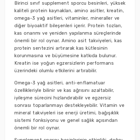
Birinci sınıf supplement sporcu besinleri, yüksek
kaliteli protein kaynakları, amino asitler, kreatin,
omega-3 yağ asitleri, vitaminler, mineraller ve
diğer biyoaktif bileşenleri içerir. Protein tozları,
kas onarımı ve yeniden yapılanma süreçlerinde
önemli bir rol oynar. Amino asit takviyeleri, kas
protein sentezini artırarak kas kütlesinin
korunmasına ve büyümesine katkıda bulunur.
Kreatin ise yoğun egzersizlerin performans
üzerindeki olumlu etkilerini artırabilir.
Omega-3 yağ asitleri, anti-enflamatuar
özellikleriyle bilinir ve kas ağrısını azaltabilir,
iyileşme sürecini hızlandırabilir ve egzersiz
sonrası toparlanmayı destekleyebilir. Vitamin ve
mineral takviyeleri ise enerji üretimi, bağışıklık
sistemi fonksiyonu ve genel sağlık açısından
önemli bir rol oynar.