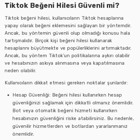
Tiktok Beğeni Hilesi Güvenli mi?
Tiktok beğeni hilesi, kullanıcıların Tiktok hesaplarına
yapay olarak beğeni eklemesini sağlayan bir yöntemdir.
Ancak, bu yöntemin güvenli olup olmadığı konusu hala
tartışmalıdır. Birçok kişi beğeni hilesi kullanarak
hesaplarını büyütmekte ve popülerliklerini artırmaktadır.
Ancak, bu yöntem Tiktok’un politikalarına aykırı olabilir
ve hesabınızın askıya alınmasına veya kapatılmasına
neden olabilir.
Kullanıcıların dikkat etmesi gereken noktalar şunlardır:
Hesap Güvenliği: Beğeni hilesi kullanırken hesap
güvenliğinizi sağlamak için dikkatli olmanız önemlidir.
Bot veya otomatik beğeni hizmeti kullanırken
hesabınızın güvenliğini riske atabilirsiniz. Bu nedenle,
güvenilir hizmetlerden ve botlardan yararlanmanız
önemlidir.