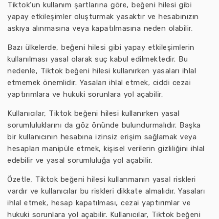
Tiktok’un kullanım şartlarına göre, beğeni hilesi gibi
yapay etkileşimler oluşturmak yasaktır ve hesabınızın
askıya alınmasına veya kapatılmasına neden olabilir.
Bazı ülkelerde, beğeni hilesi gibi yapay etkileşimlerin
kullanılması yasal olarak suç kabul edilmektedir. Bu
nedenle, Tiktok beğeni hilesi kullanırken yasaları ihlal
etmemek önemlidir. Yasaları ihlal etmek, ciddi cezai
yaptırımlara ve hukuki sorunlara yol açabilir.
Kullanıcılar, Tiktok beğeni hilesi kullanırken yasal
sorumluluklarını da göz önünde bulundurmalıdır. Başka
bir kullanıcının hesabına izinsiz erişim sağlamak veya
hesapları manipüle etmek, kişisel verilerin gizliliğini ihlal
edebilir ve yasal sorumluluğa yol açabilir.
Özetle, Tiktok beğeni hilesi kullanmanın yasal riskleri
vardır ve kullanıcılar bu riskleri dikkate almalıdır. Yasaları
ihlal etmek, hesap kapatılması, cezai yaptırımlar ve
hukuki sorunlara yol açabilir. Kullanıcılar, Tiktok beğeni