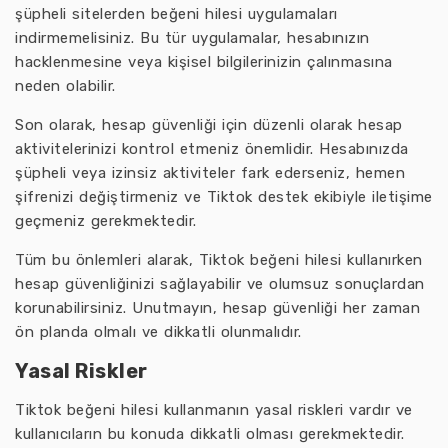
şüpheli sitelerden beğeni hilesi uygulamaları
indirmemelisiniz. Bu tür uygulamalar, hesabınızın
hacklenmesine veya kişisel bilgilerinizin çalınmasına
neden olabilir.
Son olarak, hesap güvenliği için düzenli olarak hesap
aktivitelerinizi kontrol etmeniz önemlidir. Hesabınızda
şüpheli veya izinsiz aktiviteler fark ederseniz, hemen
şifrenizi değiştirmeniz ve Tiktok destek ekibiyle iletişime
geçmeniz gerekmektedir.
Tüm bu önlemleri alarak, Tiktok beğeni hilesi kullanırken
hesap güvenliğinizi sağlayabilir ve olumsuz sonuçlardan
korunabilirsiniz. Unutmayın, hesap güvenliği her zaman
ön planda olmalı ve dikkatli olunmalıdır.
Yasal Riskler
Tiktok beğeni hilesi kullanmanın yasal riskleri vardır ve
kullanıcıların bu konuda dikkatli olması gerekmektedir.