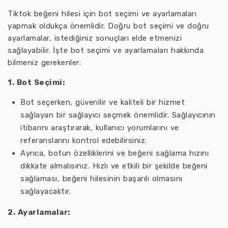
Tiktok beğeni hilesi için bot seçimi ve ayarlamaları
yapmak oldukça önemlidir. Doğru bot seçimi ve doğru
ayarlamalar, istediğiniz sonuçları elde etmenizi
sağlayabilir. İşte bot seçimi ve ayarlamaları hakkında
bilmeniz gerekenler:
1. Bot Seçimi:
Bot seçerken, güvenilir ve kaliteli bir hizmet
sağlayan bir sağlayıcı seçmek önemlidir. Sağlayıcının
itibarını araştırarak, kullanıcı yorumlarını ve
referanslarını kontrol edebilirsiniz.
Ayrıca, botun özelliklerini ve beğeni sağlama hızını
dikkate almalısınız. Hızlı ve etkili bir şekilde beğeni
sağlaması, beğeni hilesinin başarılı olmasını
sağlayacaktır.
2. Ayarlamalar: