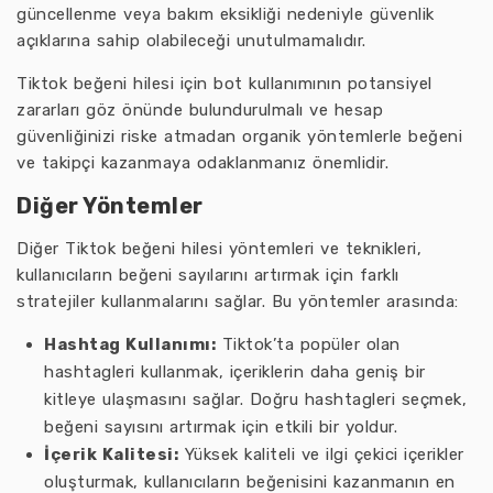
güncellenme veya bakım eksikliği nedeniyle güvenlik
açıklarına sahip olabileceği unutulmamalıdır.
Tiktok beğeni hilesi için bot kullanımının potansiyel
zararları göz önünde bulundurulmalı ve hesap
güvenliğinizi riske atmadan organik yöntemlerle beğeni
ve takipçi kazanmaya odaklanmanız önemlidir.
Diğer Yöntemler
Diğer Tiktok beğeni hilesi yöntemleri ve teknikleri,
kullanıcıların beğeni sayılarını artırmak için farklı
stratejiler kullanmalarını sağlar. Bu yöntemler arasında:
Hashtag Kullanımı:
Tiktok’ta popüler olan
hashtagleri kullanmak, içeriklerin daha geniş bir
kitleye ulaşmasını sağlar. Doğru hashtagleri seçmek,
beğeni sayısını artırmak için etkili bir yoldur.
İçerik Kalitesi:
Yüksek kaliteli ve ilgi çekici içerikler
oluşturmak, kullanıcıların beğenisini kazanmanın en