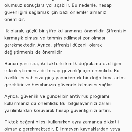
olumsuz sonuçlara yol açabilir. Bu nedenle, hesap
güvenliğini sağlamak için bazı önlemler almanız
önemlidir.
İlk olarak, güçlü bir şifre kullanmanız önemlidir. Şifrenizin
karmaşık olması ve tahmin edilmesi zor olması
gerekmektedir. Ayrıca, şifrenizi düzenli olarak
değiştirmeniz de önemlidir.
Bunun yanı sıra, iki faktörlü kimlik doğrulama özelliğini
etkinleştirmeniz de hesap güvenliği için önemlidir. Bu
özellik, hesabınıza giriş yaparken ek bir doğrulama adımı
gerektirir ve hesabınızın güvende kalmasını sağlar.
Ayrıca, güvenilir ve güncel bir antivirüs programı
kullanmanız da önemlidir. Bu, bilgisayarınızı zararlı
yazılımlardan koruyarak hesap güvenliğinizi artırır.
Tiktok beğeni hilesi kullanırken aynı zamanda dikkatli
olmanız gerekmektedir. Bilinmeyen kaynaklardan veya