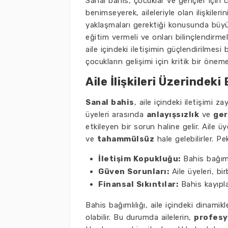
Sanal bahis, çocuklar ve gençler için cid
benimseyerek, aileleriyle olan ilişkileri
yaklaşmaları gerektiği konusunda büyük
eğitim vermeli ve onları bilinçlendirm
aile içindeki iletişimin güçlendirilmesi 
çocukların gelişimi için kritik bir öneme
Aile İlişkileri Üzerindeki 
Sanal bahis
, aile içindeki iletişimi z
üyeleri arasında
anlayışsızlık
ve
ger
etkileyen bir sorun haline gelir. Aile üy
ve
tahammülsüz
hale gelebilirler. P
İletişim Kopukluğu:
Bahis bağımlıl
Güven Sorunları:
Aile üyeleri, birb
Finansal Sıkıntılar:
Bahis kayıplar
Bahis bağımlılığı, aile içindeki dinami
olabilir. Bu durumda ailelerin,
profesy