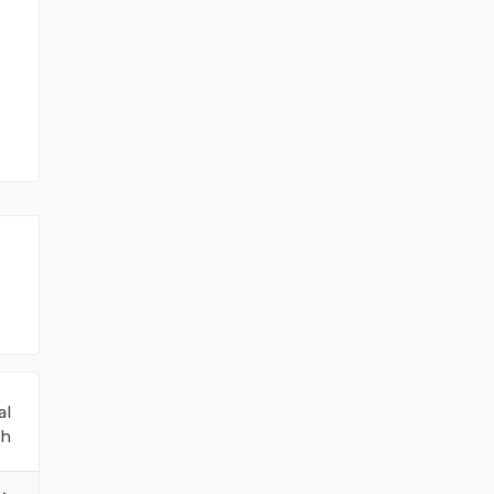
al
th