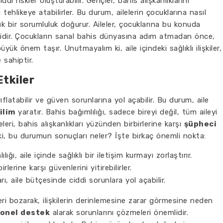
di riskler oluşturabilir. Gençler, bahis alışkanlıklarını
ni tehlikeye atabilirler. Bu durum, ailelerin çocuklarına nasıl
 bir sorumluluk doğurur. Aileler, çocuklarına bu konuda
elidir. Çocukların sanal bahis dünyasına adım atmadan önce,
büyük önem taşır. Unutmayalım ki, aile içindeki sağlıklı ilişkiler,
 sahiptir.
Etkiler
ayıflatabilir ve güven sorunlarına yol açabilir. Bu durum, aile
ilim
yaratır. Bahis bağımlılığı, sadece bireyi değil, tüm aileyi
eleri, bahis alışkanlıkları yüzünden birbirlerine karşı
şüpheci
eki, bu durumun sonuçları neler? İşte birkaç önemli nokta:
ığı, aile içinde sağlıklı bir iletişim kurmayı zorlaştırır.
irlerine karşı güvenlerini yitirebilirler.
ı, aile bütçesinde ciddi sorunlara yol açabilir.
kleri bozarak, ilişkilerin derinlemesine zarar görmesine neden
onel destek
alarak sorunlarını çözmeleri önemlidir.