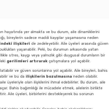
 hayatında yer almakta ve bu durum, aile dinamiklerini
lığı, bireylerin sadece maddi kayıplar yaşamasına neden
indeki ilişkileri
de zedeleyebilir. Aile üyeleri arasında güven
kopuklukları yaşanabilir. Peki, bu durumun arkasında yatan
likle stres, kaygı veya yalnızlık gibi duygusal durumların bir
deki
gerilimleri artırarak
çatışmalara yol açabilir.
flatabilir ve güven sorunlarına yol açabilir. Aile bireyleri, bahis
şabilir ve bu da
ilişkilerin bozulmasına
neden olabilir.
aile üyeleriyle olan ilişkilerini ihmal edebilirler. Bu durum, aile
çar. Bahis bağımlılığı ile mücadele etmek, ailelerin birlikte
irir. Aile üyeleri, birbirlerini destekleyerek bu sorunun