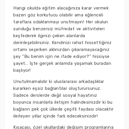
Hangi okulda eğitim alacağınıza karar vermek
bazen göz korkutucu olabilir ama eğlenceli
taraflara odaklanmayı unutmayın! Her okulun
sunduğu benzersiz müfredat ve aktiviteleri
keşfederek ilginizi çeken alanlarda
derinleşebilirsiniz. Kendinizi rahat hissettiğiniz
ortamı seçerken aklınızdan çıkaramayacağınız
şey “Bu benim için ne ifade ediyor?” hissiyse
şayet… İşte gerçek anlamda yaşamak buradan
başlıyor!
Unutulmamalıdır ki uluslararası arkadaşlıklar
kurarken eşsiz bağlantılar oluşturursunuz.
Sadece derslerde değil sosyal hayatınız
boyunca insanlarla iletişim halindesinizdir ki bu
bağların pek çok ülkede çeşitli faydası olacaktır
ilerleyen yıllar içinde fark edeceksinizdir!
Kısacası, özel okullardaki değişim programlarına