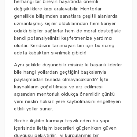
herhangi bir bireyin hayatında önemli
değişikliklere kapı aralayabilir. Mentorlar
genellikle bilişimden sanatlara çeşitli alanlarda
uzmanlaşmış kişiler olduklarından hem kariyer
odaklı bilgiler sağlarlar hem de moral desteğiyle
kendi potansiyelinizi keşfetmenize yardımcı
olurlar. Kendisini tanımayan biri için bu süreç
adeta kabuktan sıyrılmak gibidir!
Aynı şekilde düşünebilir misiniz ki başarılı liderler
bile hangi yollardan geçtiğini başkalarıyla
paylaşmadan burada olmayacaklardı? İşte
kaynakların çoğaltılması ve arz edilmesi
açısından mentorluk oldukça önemlidir çünkü
yeni neslin haksız yere kaybolmasını engelleyen
etkili yollar sunar.
Birebir ilişkiler kurmayı teşvik eden bu yapı
içerisinde iletişim becerileri güçlenirken güven
duygusu pekiştirilir. İyi kurgulanmış bir