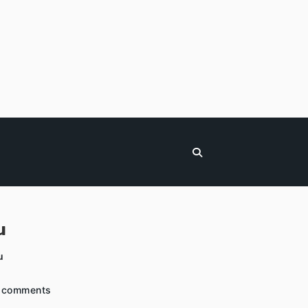
u
u
 comments