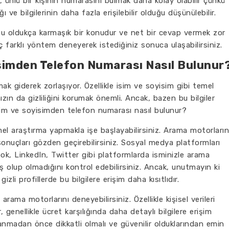
, ünlü bir kişinin numarasını bulmak daha kolay olabilir çünkü
ı ve bilgilerinin daha fazla erişilebilir olduğu düşünülebilir.
 oldukça karmaşık bir konudur ve net bir cevap vermek zor
aç farklı yöntem deneyerek istediğiniz sonuca ulaşabilirsiniz.
yisimden Telefon Numarası Nasıl Bulunur
tmak giderek zorlaşıyor. Özellikle isim ve soyisim gibi temel
ızın da gizliliğini korumak önemli. Ancak, bazen bu bilgiler
isim ve soyisimden telefon numarası nasıl bulunur?
mel araştırma yapmakla işe başlayabilirsiniz. Arama motorların
sonuçları gözden geçirebilirsiniz. Sosyal medya platformları
ok, LinkedIn, Twitter gibi platformlarda isminizle arama
ş olup olmadığını kontrol edebilirsiniz. Ancak, unutmayın ki
gizli profillerde bu bilgilere erişim daha kısıtlıdır.
ama motorlarını deneyebilirsiniz. Özellikle kişisel verileri
enellikle ücret karşılığında daha detaylı bilgilere erişim
llanmadan önce dikkatli olmalı ve güvenilir olduklarından emin