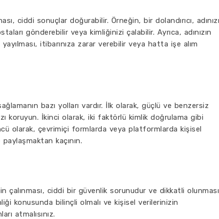
ması, ciddi sonuçlar doğurabilir. Örneğin, bir dolandırıcı, adınız
taları gönderebilir veya kimliğinizi çalabilir. Ayrıca, adınızın
e yayılması, itibarınıza zarar verebilir veya hatta işe alım
sağlamanın bazı yolları vardır. İlk olarak, güçlü ve benzersiz
zı koruyun. İkinci olarak, iki faktörlü kimlik doğrulama gibi
ncü olarak, çevrimiçi formlarda veya platformlarda kişisel
re paylaşmaktan kaçının.
inizin çalınması, ciddi bir güvenlik sorunudur ve dikkatli olunması
ği konusunda bilinçli olmalı ve kişisel verilerinizin
arı atmalısınız.