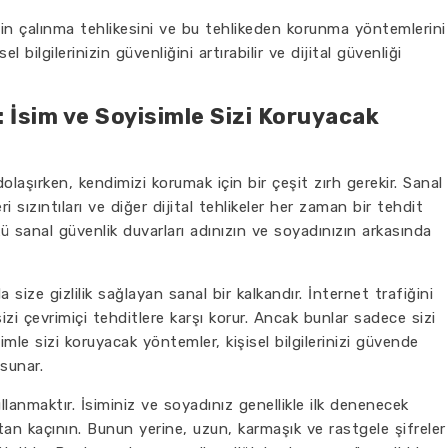
nizin çalınma tehlikesini ve bu tehlikeden korunma yöntemlerini
el bilgilerinizin güvenliğini artırabilir ve dijital güvenliği
: İsim ve Soyisimle Sizi Koruyacak
laşırken, kendimizi korumak için bir çeşit zırh gerekir. Sanal
ri sızıntıları ve diğer dijital tehlikeler her zaman bir tehdit
 sanal güvenlik duvarları adınızın ve soyadınızın arkasında
a size gizlilik sağlayan sanal bir kalkandır. İnternet trafiğini
 sizi çevrimiçi tehditlere karşı korur. Ancak bunlar sadece sizi
imle sizi koruyacak yöntemler, kişisel bilgilerinizi güvende
 sunar.
ullanmaktır. İsiminiz ve soyadınız genellikle ilk denenecek
ktan kaçının. Bunun yerine, uzun, karmaşık ve rastgele şifreler