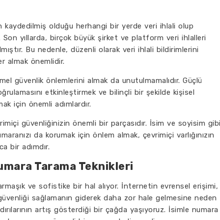
 kaydedilmiş olduğu herhangi bir yerde veri ihlali olup
Son yıllarda, birçok büyük şirket ve platform veri ihlalleri
ılmıştır. Bu nedenle, düzenli olarak veri ihlali bildirimlerini
r almak önemlidir.
temel güvenlik önlemlerini almak da unutulmamalıdır. Güçlü
oğrulamasını etkinleştirmek ve bilinçli bir şekilde kişisel
umak için önemli adımlardır.
vrimiçi güvenliğinizin önemli bir parçasıdır. İsim ve soyisim gib
numaranızı da korumak için önlem almak, çevrimiçi varlığınızın
ca bir adımdır.
Numara Tarama Teknikleri
aşık ve sofistike bir hal alıyor. İnternetin evrensel erişimi,
er güvenliği sağlamanın giderek daha zor hale gelmesine neden
ırılarının artış gösterdiği bir çağda yaşıyoruz. İsimle numara