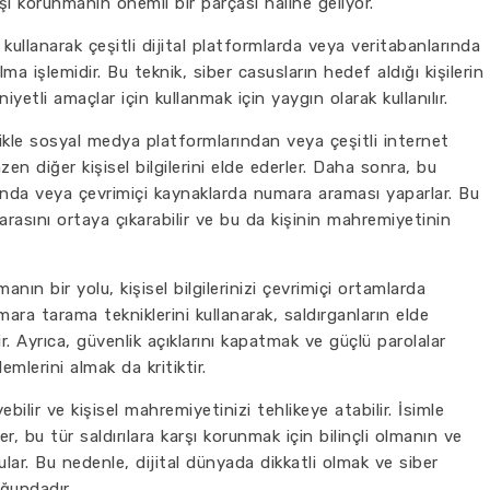
rşı korunmanın önemli bir parçası haline geliyor.
 kullanarak çeşitli dijital platformlarda veya veritabanlarında
lma işlemidir. Bu teknik, siber casusların hedef aldığı kişilerin
iyetli amaçlar için kullanmak için yaygın olarak kullanılır.
llikle sosyal medya platformlarından veya çeşitli internet
en diğer kişisel bilgilerini elde ederler. Daha sonra, bu
banında veya çevrimiçi kaynaklarda numara araması yaparlar. Bu
asını ortaya çıkarabilir ve bu da kişinin mahremiyetinin
anın bir yolu, kişisel bilgilerinizi çevrimiçi ortamlarda
mara tarama tekniklerini kullanarak, saldırganların elde
ir. Ayrıca, güvenlik açıklarını kapatmak ve güçlü parolalar
mlerini almak da kritiktir.
yebilir ve kişisel mahremiyetinizi tehlikeye atabilir. İsimle
, bu tür saldırılara karşı korunmak için bilinçli olmanın ve
ar. Bu nedenle, dijital dünyada dikkatli olmak ve siber
ğundadır.