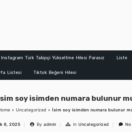
Instagram Türk Takipçi Yükseltme Hilesi Parasız
Liste
fa Listesi
Tiktok Beğeni Hilesi
İsim soy isimden numara bulunur m
Home
»
Uncategorized
»
İsim soy isimden numara bulunur m
k 6, 2025
By
admin
In
Uncategorized
No