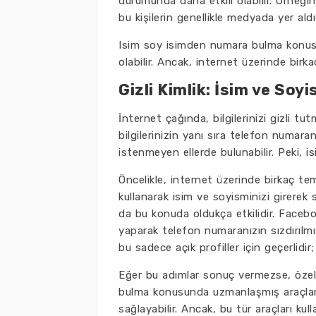
durumunda daha etkili olabilir. Örneğin
bu kişilerin genellikle medyada yer aldığ
Isim soy isimden numara bulma konusu
olabilir. Ancak, internet üzerinde birk
Gizli Kimlik: İsim ve So
İnternet çağında, bilgilerinizi gizli tu
bilgilerinizin yanı sıra telefon numaran
istenmeyen ellerde bulunabilir. Peki, 
Öncelikle, internet üzerinde birkaç te
kullanarak isim ve soyisminizi girerek 
da bu konuda oldukça etkilidir. Facebo
yaparak telefon numaranızın sızdırılmı
bu sadece açık profiller için geçerlidir; 
Eğer bu adımlar sonuç vermezse, özel ar
bulma konusunda uzmanlaşmış araçlar, g
sağlayabilir. Ancak, bu tür araçları ku