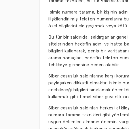
tarama teknikleri, bu tür saldırılara ka
İsimle numara tarama, bir kişinin adını
ilişkilendirilmiş telefon numaralarını bu
özel bilgilerini ele geçirmek veya kötü n
Bu tür bir saldırıda, saldırganlar gene
sitelerinden hedefin adını ve hatta baz
bilgileri kullanarak, geniş bir verita
arama sonuçları, hedefin telefon numar
tehlikeye girmesine neden olabilir.
Siber casusluk saldırılarına karşı korunm
paylaşırken dikkatli olmaktır. İsimle nu
edebileceği bilgileri sınırlamak önemlid
kullanmak gibi temel siber güvenlik önle
Siber casusluk saldırıları herkesi etkile
numara tarama teknikleri gibi yöntemler
uygun önlemleri almanın önemini vurgul
güvenliği sağlamak herkesin sorumlulu