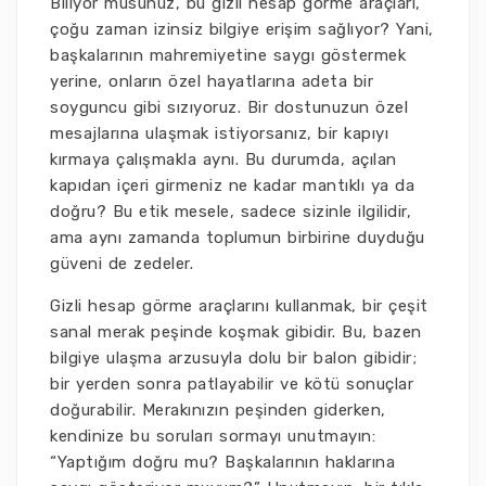
Biliyor musunuz, bu gizli hesap görme araçları,
çoğu zaman izinsiz bilgiye erişim sağlıyor? Yani,
başkalarının mahremiyetine saygı göstermek
yerine, onların özel hayatlarına adeta bir
soyguncu gibi sızıyoruz. Bir dostunuzun özel
mesajlarına ulaşmak istiyorsanız, bir kapıyı
kırmaya çalışmakla aynı. Bu durumda, açılan
kapıdan içeri girmeniz ne kadar mantıklı ya da
doğru? Bu etik mesele, sadece sizinle ilgilidir,
ama aynı zamanda toplumun birbirine duyduğu
güveni de zedeler.
Gizli hesap görme araçlarını kullanmak, bir çeşit
sanal merak peşinde koşmak gibidir. Bu, bazen
bilgiye ulaşma arzusuyla dolu bir balon gibidir;
bir yerden sonra patlayabilir ve kötü sonuçlar
doğurabilir. Merakınızın peşinden giderken,
kendinize bu soruları sormayı unutmayın:
“Yaptığım doğru mu? Başkalarının haklarına