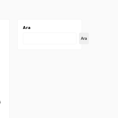
Ara
Ara
ş