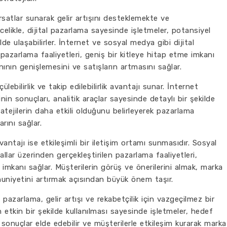
ırsatlar sunarak gelir artışını desteklemekte ve
ncelikle, dijital pazarlama sayesinde işletmeler, potansiyel
lde ulaşabilirler. İnternet ve sosyal medya gibi dijital
pazarlama faaliyetleri, geniş bir kitleye hitap etme imkanı
ının genişlemesini ve satışların artmasını sağlar.
ülebilirlik ve takip edilebilirlik avantajı sunar. İnternet
nin sonuçları, analitik araçlar sayesinde detaylı bir şekilde
ratejilerin daha etkili olduğunu belirleyerek pazarlama
arını sağlar.
vantajı ise etkileşimli bir iletişim ortamı sunmasıdır. Sosyal
llar üzerinden gerçekleştirilen pazarlama faaliyetleri,
imkanı sağlar. Müşterilerin görüş ve önerilerini almak, marka
niyetini artırmak açısından büyük önem taşır.
 pazarlama, gelir artışı ve rekabetçilik için vazgeçilmez bir
rın etkin bir şekilde kullanılması sayesinde işletmeler, hedef
ir sonuçlar elde edebilir ve müşterilerle etkileşim kurarak marka