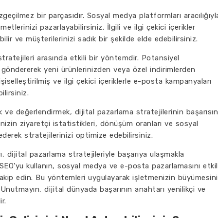
geçilmez bir parçasıdır. Sosyal medya platformları aracılığıyl
etlerinizi pazarlayabilirsiniz. İlgili ve ilgi çekici içerikler
ilir ve müşterilerinizi sadık bir şekilde elde edebilirsiniz.
ratejileri arasında etkili bir yöntemdir. Potansiyel
 göndererek yeni ürünlerinizden veya özel indirimlerden
şiselleştirilmiş ve ilgi çekici içeriklerle e-posta kampanyaları
ilirsiniz.
k ve değerlendirmek, dijital pazarlama stratejilerinin başarısın
izin ziyaretçi istatistikleri, dönüşüm oranları ve sosyal
ederek stratejilerinizi optimize edebilirsiniz.
ı, dijital pazarlama stratejileriyle başarıya ulaşmakla
 SEO'yu kullanın, sosyal medya ve e-posta pazarlamasını etkil
ri takip edin. Bu yöntemleri uygulayarak işletmenizin büyümesini
iz. Unutmayın, dijital dünyada başarının anahtarı yenilikçi ve
r.