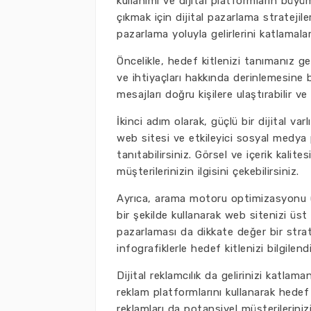
kullanımı ve dijital platformların büyüm
çıkmak için dijital pazarlama stratejil
pazarlama yoluyla gelirlerini katlamal
Öncelikle, hedef kitlenizi tanımanız ger
ve ihtiyaçları hakkında derinlemesine b
mesajları doğru kişilere ulaştırabilir ve 
İkinci adım olarak, güçlü bir dijital va
web sitesi ve etkileyici sosyal medya 
tanıtabilirsiniz. Görsel ve içerik kalit
müşterilerinizin ilgisini çekebilirsiniz.
Ayrıca, arama motoru optimizasyonu (SE
bir şekilde kullanarak web sitenizi üst s
pazarlaması da dikkate değer bir stratej
infografiklerle hedef kitlenizi bilgilendi
Dijital reklamcılık da gelirinizi katla
reklam platformlarını kullanarak hedef 
reklamları da potansiyel müşterileriniz