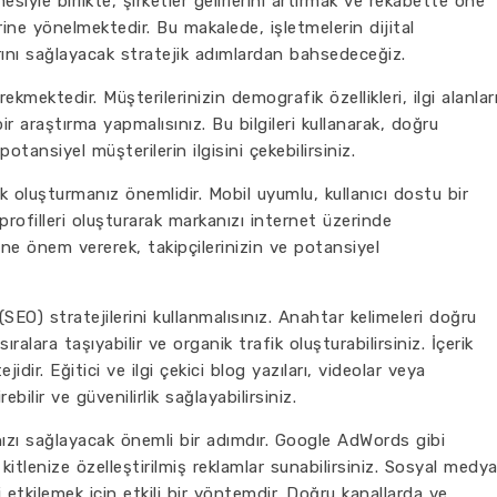
esiyle birlikte, şirketler gelirlerini artırmak ve rekabette öne
erine yönelmektedir. Bu makalede, işletmelerin dijital
arını sağlayacak stratejik adımlardan bahsedeceğiz.
ekmektedir. Müşterilerinizin demografik özellikleri, ilgi alanlar
ir araştırma yapmalısınız. Bu bilgileri kullanarak, doğru
potansiyel müşterilerin ilgisini çekebilirsiniz.
rlık oluşturmanız önemlidir. Mobil uyumlu, kullanıcı dostu bir
profilleri oluşturarak markanızı internet üzerinde
esine önem vererek, takipçilerinizin ve potansiyel
O) stratejilerini kullanmalısınız. Anahtar kelimeleri doğru
ıralara taşıyabilir ve organik trafik oluşturabilirsiniz. İçerik
idir. Eğitici ve ilgi çekici blog yazıları, videolar veya
rebilir ve güvenilirlik sağlayabilirsiniz.
manızı sağlayacak önemli bir adımdır. Google AdWords gibi
kitlenize özelleştirilmiş reklamlar sunabilirsiniz. Sosyal medy
i etkilemek için etkili bir yöntemdir. Doğru kanallarda ve