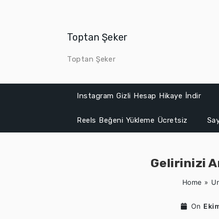
Skip
to
content
Toptan Şeker
Toptan Şeker
Instagram Gizli Hesap Hikaye İndir
Reels Beğeni Yükleme Ücretsiz
Say
Gelirinizi 
Home
»
Un
On
Eki