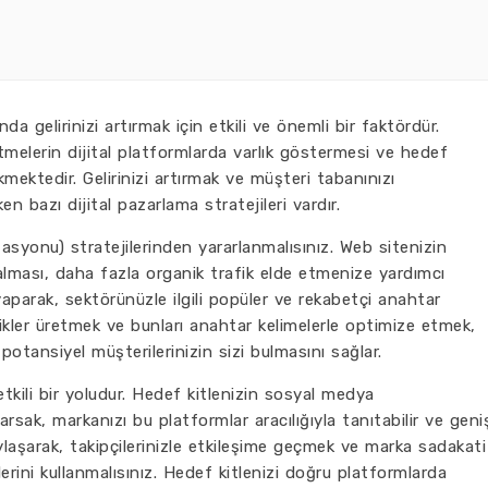
a gelirinizi artırmak için etkili ve önemli bir faktördür.
şletmelerin dijital platformlarda varlık göstermesi ve hedef
kmektedir. Gelirinizi artırmak ve müşteri tabanınızı
n bazı dijital pazarlama stratejileri vardır.
syonu) stratejilerinden yararlanmalısınız. Web sitenizin
alması, daha fazla organik trafik elde etmenize yardımcı
yaparak, sektörünüzle ilgili popüler ve rekabetçi anahtar
içerikler üretmek ve bunları anahtar kelimelerle optimize etmek,
potansiyel müşterilerinizin sizi bulmasını sağlar.
tkili bir yoludur. Hedef kitlenizin sosyal medya
sak, markanızı bu platformlar aracılığıyla tanıtabilir ve geni
i paylaşarak, takipçilerinizle etkileşime geçmek ve marka sadakati
erini kullanmalısınız. Hedef kitlenizi doğru platformlarda