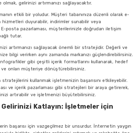
 olmak, gelirinizi artırmanızı sağlayacaktır.
manın etkili bir yoludur. Müşteri tabanınıza düzenli olarak e-
hizmetleri duyurabilir, indirimler sunabilir veya
niz. E-posta pazarlaması, müşterilerinizle doğrudan iletişim
ağlı tutar.
nizi artırmanızı sağlayacak önemli bir stratejidir. Değerli ve
lenize bilgi verirken aynı zamanda markanızı güçlendirebilirsiniz.
infografikler gibi çeşitli içerik formatlarını kullanarak, hedef
r ve onları müşteriye dönüştürebilirsiniz.
a stratejilerini kullanmak işletmenizin başarısını etkileyebilir.
 ve içerik pazarlaması gibi stratejileri bir araya getirerek,
inizi artırabilir ve işletmenizi büyütebilirsiniz.
Gelirinizi Katlayın: İşletmeler için
rin başarısı için vazgeçilmez bir unsurdur. İnternetin yaygın