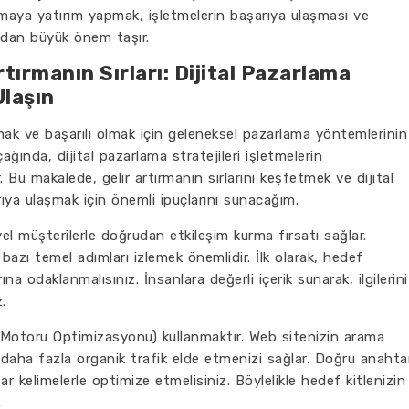
rlamaya yatırım yapmak, işletmelerin başarıya ulaşması ve
ndan büyük önem taşır.
tırmanın Sırları: Dijital Pazarlama
Ulaşın
rmak ve başarılı olmak için geleneksel pazarlama yöntemlerinin
ğında, dijital pazarlama stratejileri işletmelerin
 Bu makalede, gelir artırmanın sırlarını keşfetmek ve dijital
arıya ulaşmak için önemli ipuçlarını sunacağım.
el müşterilerle doğrudan etkileşim kurma fırsatı sağlar.
 bazı temel adımları izlemek önemlidir. İlk olarak, hedef
rına odaklanmalısınız. İnsanlara değerli içerik sunarak, ilgilerini
.
 Motoru Optimizasyonu) kullanmaktır. Web sitenizin arama
 daha fazla organik trafik elde etmenizi sağlar. Doğru anahta
htar kelimelerle optimize etmelisiniz. Böylelikle hedef kitlenizin
.