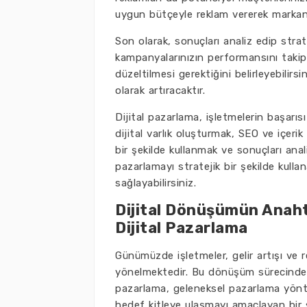
uygun bütçeyle reklam vererek markanız
Son olarak, sonuçları analiz edip strate
kampanyalarınızın performansını takip e
düzeltilmesi gerektiğini belirleyebilirsi
olarak artıracaktır.
Dijital pazarlama, işletmelerin başarısı
dijital varlık oluşturmak, SEO ve içerik 
bir şekilde kullanmak ve sonuçları anali
pazarlamayı stratejik bir şekilde kull
sağlayabilirsiniz.
Dijital Dönüşümün Anahtar
Dijital Pazarlama
Günümüzde işletmeler, gelir artışı ve 
yönelmektedir. Bu dönüşüm sürecinde en 
pazarlama, geleneksel pazarlama yönteml
hedef kitleye ulaşmayı amaçlayan bir s