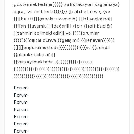
göstermektedirler}}}}} satısfaksyon sağlamaya}
uğraş vermektedir}}}}}}} [[dahil etmeye} {ve
{{[[bu {{{{{{çabalar} zamının} [[ihtiyaçlarına]]
{{[[en {{uyumlu} [[değerli]] {{bir {{rol} kaldığı}
[[tahmin edilmektedir]] ve {{{{forumlar
{{{{{{{{dijital dünya {{gelişimi} {{ilerleyen}}}}}}
[[[[[[öngörülmektedir}}}}}}}}}} {{{ve {{sonda
{{olarak} bulacağı]]
{{varsayılmaktadır}}}}}}}}}}}}}}}}}}}}
{.}}}}}}}}}}}}}}}}}}}}}}}}}}}}}}}}}}}}}}}}}}}}}}}}}}}}}
}}}}}}}}}}}}}}}}}}}}}}}}}}}}}}}}}}}}}}}}}}}}}}
Forum
Forum
Forum
Forum
Forum
Forum
Forum