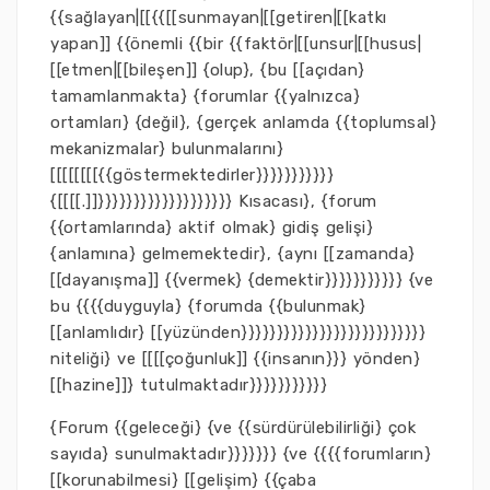
{{sağlayan|[[{{[[sunmayan|[[getiren|[[katkı
yapan]] {{önemli {{bir {{faktör|[[unsur|[[husus|
[[etmen|[[bileşen]] {olup}, {bu [[açıdan}
tamamlanmakta} {forumlar {{yalnızca}
ortamları} {değil}, {gerçek anlamda {{toplumsal}
mekanizmalar} bulunmalarını}
[[[[[[[[{{göstermektedirler}}}}}}}}}}}
{[[[[.]]}}}}}}}}}}}}}}}}}}} Kısacası}, {forum
{{ortamlarında} aktif olmak} gidiş gelişi}
{anlamına} gelmemektedir}, {aynı [[zamanda}
[[dayanışma]] {{vermek} {demektir}}}}}}}}}}} {ve
bu {{{{duyguyla} {forumda {{bulunmak}
[[anlamlıdır} [[yüzünden}}}}}}}}}}}}}}}}}}}}}}}}}}
niteliği} ve [[[[çoğunluk]] {{insanın}}} yönden}
[[hazine]]} tutulmaktadır}}}}}}}}}}}
{Forum {{geleceği} {ve {{sürdürülebilirliği} çok
sayıda} sunulmaktadır}}}}}}} {ve {{{{forumların}
[[korunabilmesi} [[gelişim} {{çaba