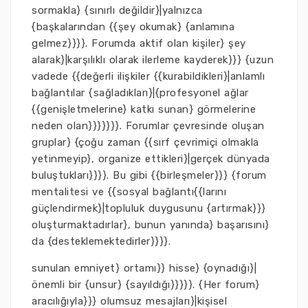
sormakla} {sınırlı değildir}|yalnızca
{başkalarından {{şey okumak} {anlamına
gelmez}}}}. Forumda aktif olan kişiler} şey
alarak}|karşılıklı olarak ilerleme kayderek}}} {uzun
vadede {{değerli ilişkiler {{kurabildikleri}|anlamlı
bağlantılar {sağladıkları}|{profesyonel ağlar
{{genişletmelerine} katkı sunan} görmelerine
neden olan}}}}}}}. Forumlar çevresinde oluşan
gruplar} {çoğu zaman {{sırf çevrimiçi olmakla
yetinmeyip}, organize ettikleri}|gerçek dünyada
buluştukları}}}}. Bu gibi {{birleşmeler}}} {forum
mentalitesi ve {{sosyal bağlantı{{larını
güçlendirmek}|topluluk duygusunu {artırmak}}}
oluşturmaktadırlar}, bunun yanında} başarısını}
da {desteklemektedirler}}}}.
sunulan emniyet} ortamı}} hisse} {oynadığı}|
önemli bir {unsur} {sayıldığı}}}}}. {Her forum}
aracılığıyla}}} olumsuz mesajları}|kişisel