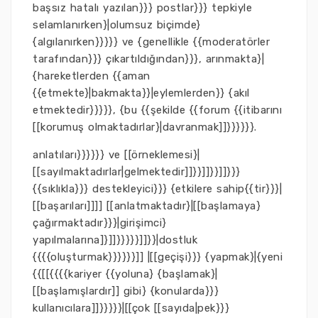
başsız hatalı yazılan}}} postlar}}} tepkiyle
selamlanırken}|olumsuz biçimde}
{algılanırken}}}}} ve {genellikle {{moderatörler
tarafından}}} çıkartıldığından}}}, arınmakta}|
{hareketlerden {{aman
{{etmekte}|bakmakta}}|eylemlerden}} {akıl
etmektedir}}}}}, {bu {{şekilde {{forum {{itibarını
[[korumuş olmaktadırlar}|davranmak]]}}}}}}.
anlatıları}}}}}} ve [[örneklemesi}|
[[sayılmaktadırlar|gelmektedir]]}}]]}}]]}}}
{{sıklıkla}}} destekleyici}}} {etkilere sahip{{tir}}}|
[[başarıları]]]] [[anlatmaktadır}|[[başlamaya}
çağırmaktadır}}}|girişimci}
yapılmalarına]}]]}}}}}]]}}|dostluk
{{{{oluşturmak}}}}}}]] |[[geçişi}}} {yapmak}|{yeni
{{[[{{{{kariyer {{yoluna} {başlamak}|
[[başlamışlardır]] gibi} {konularda}}}
kullanıcılara]]}}}}}|[[çok [[sayıda|pek}}}