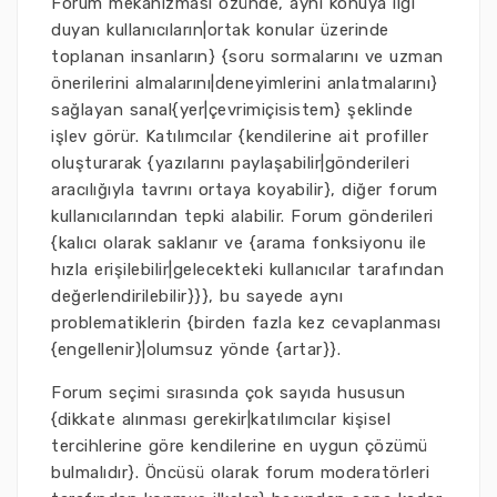
Forum mekanizması özünde, aynı konuya ilgi
duyan kullanıcıların|ortak konular üzerinde
toplanan insanların} {soru sormalarını ve uzman
önerilerini almalarını|deneyimlerini anlatmalarını}
sağlayan sanal{yer|çevrimiçisistem} şeklinde
işlev görür. Katılımcılar {kendilerine ait profiller
oluşturarak {yazılarını paylaşabilir|gönderileri
aracılığıyla tavrını ortaya koyabilir}, diğer forum
kullanıcılarından tepki alabilir. Forum gönderileri
{kalıcı olarak saklanır ve {arama fonksiyonu ile
hızla erişilebilir|gelecekteki kullanıcılar tarafından
değerlendirilebilir}}}, bu sayede aynı
problematiklerin {birden fazla kez cevaplanması
{engellenir}|olumsuz yönde {artar}}.
Forum seçimi sırasında çok sayıda hususun
{dikkate alınması gerekir|katılımcılar kişisel
tercihlerine göre kendilerine en uygun çözümü
bulmalıdır}. Öncüsü olarak forum moderatörleri