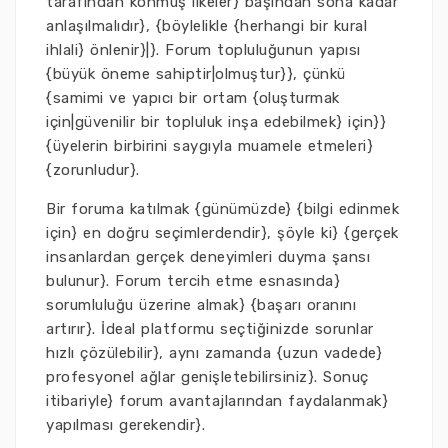
tarafından konmuş ilkeler} başından sona kadar
anlaşılmalıdır}, {böylelikle {herhangi bir kural
ihlali} önlenir}|}. Forum topluluğunun yapısı
{büyük öneme sahiptir|olmuştur}}, çünkü
{samimi ve yapıcı bir ortam {oluşturmak
için|güvenilir bir topluluk inşa edebilmek} için}}
{üyelerin birbirini saygıyla muamele etmeleri}
{zorunludur}.
Bir foruma katılmak {günümüzde} {bilgi edinmek
için} en doğru seçimlerdendir}, şöyle ki} {gerçek
insanlardan gerçek deneyimleri duyma şansı
bulunur}. Forum tercih etme esnasında}
sorumluluğu üzerine almak} {başarı oranını
artırır}. İdeal platformu seçtiğinizde sorunlar
hızlı çözülebilir}, aynı zamanda {uzun vadede}
profesyonel ağlar genişletebilirsiniz}. Sonuç
itibariyle} forum avantajlarından faydalanmak}
yapılması gerekendir}.