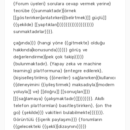
{Forum üyeleri} sorulara cevap vermek yerine}
tecrübe {{sunmaktadır}|örnek
[[gösterirken|anlatırken|{belirtmek}]] güçlü]]
{{şekilde} [[yaptıkları|}}}}}}}}}}}}}}}}}}}
sunmaktadırlar}}}}.
çağında}}} {hangi yöne {{gitmekte} olduğu
hakkında|konusunda}}}}}} görüş ve
değerlendirme}|pek çok takip}}}}}
{bulunmaktadır}. {Yapay zeka ve machine
learning} platformuna} {entegre edilerek},
{kişiselleştirilmiş {{öneriler} sağlanırken|{kullanıcı
{{deneyimini {{iyileştirmek} maksadıyla}|modern
yoluyla]] ve} [[doğru]] [[sonuçları]]}}
[[{sağlamaya} {çalışmaktadır}]]}}}}}}}. Akıllı
telefon platformları} basitleştirirken}, {on the
go} {şekilde}}} vakitleri bulabilmekte}}}}}}}.
Görüntülü {{içerik paylaşımı}}} {forumların
{{gelecekteki {{şekli}|dizaynını}}}}}