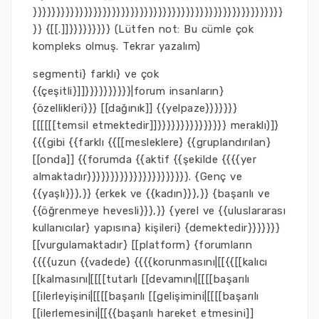
}}}}}}}}}}}}}}}}}}}}}}}}}}}}}}}}}}}}}}}}}}}}}}}}}}}}}}
}} {[[.]]}}}}}}}}} (Lütfen not: Bu cümle çok
kompleks olmuş. Tekrar yazalım)
segmenti} farklı} ve çok
{{çeşitli}]]}}}}}}}}}}|forum insanların}
{özellikleri}}} [[dağınık]] {{yelpaze}}}}}}}
[[[[[[temsil etmektedir]]}}}}}}}}}}}}}}} meraklı)]}
{{{gibi {{farklı {{[[mesleklere} {{gruplandırılan}
[[onda]] {{forumda {{aktif {{şekilde {{{{yer
almaktadır}}}}}}}}}}}}}}}}}}}}}}. {Genç ve
{{yaşlı}}},}} {erkek ve {{kadın}}},}} {başarılı ve
{{öğrenmeye hevesli}}},}} {yerel ve {{uluslararası
kullanıcılar} yapısına} kişileri} {demektedir}}}}}}}
[[vurgulamaktadır} [[platform} {forumların
{{{{uzun {{vadede} {{{{korunmasını|[[{{[[kalıcı
[[kalmasını|[[[[tutarlı [[devamını|[[[[başarılı
[[ilerleyişini|[[[[başarılı [[gelişimini|[[[[başarılı
[[ilerlemesini|[[{{başarılı hareket etmesini]]