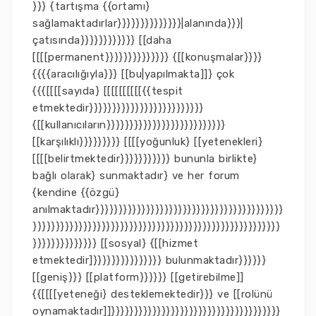
}}} {tartışma {{ortamı}
sağlamaktadırlar}}}}}}}}}}}}}}|alanında}}}|
çatısında}}}}}}}}}}}} [[daha
[[[[permanent}}}}}}}}}}}}}} {[[konuşmalar}}}}
{{{{aracılığıyla}}} [[bu|yapılmakta]]} çok
{{{[[[[sayıda} [[[[[[[[[[{{tespit
etmektedir}}}}}}}}}}}}}}}}}}}}}}}}}
{[[kullanıcıların}}}}}}}}}}}}}}}}}}}}}}}}}}
[[karşılıklı}}}}}}}}} [[[[yoğunluk} [[yetenekleri}
[[[[belirtmektedir}}}}}}}}}}} bununla birlikte}
bağlı olarak} sunmaktadır} ve her forum
{kendine {{özgü}
anılmaktadır}}}}}}}}}}}}}}}}}}}}}}}}}}}}}}}}}}}}}}}}}
}}}}}}}}}}}}}}}}}}}}}}}}}}}}}}}}}}}}}}}}}}}}}}}}}}}}}}
}}}}}}}}}}}}}} [[sosyal} {[[hizmet
etmektedir]}}}}}}}}}}}}}}} bulunmaktadır}}}}}}
[[geniş}}} [[platform}}}}}} [[getirebilme]]
{{[[[[yeteneği} desteklemektedir}}} ve [[rolünü
oynamaktadır]]}}}}}}}}}}}}}}}}}}}}}}}}}}}}}}}}}}}}}