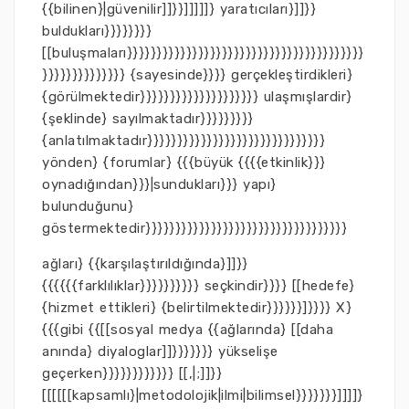
{{bilinen}|güvenilir]]}}]]]]]} yaratıcıları}]]}}
buldukları}}}}}}}}
[[buluşmaları}}}}}}}}}}}}}}}}}}}}}}}}}}}}}}}}}}}}}}}}
}}}}}}}}}}}}}} {sayesinde}}}} gerçekleştirdikleri}
{görülmektedir}}}}}}}}}}}}}}}}}}}} ulaşmışlardir}
{şeklinde} sayılmaktadır}}}}}}}}}
{anlatılmaktadır}}}}}}}}}}}}}}}}}}}}}}}}}}}}}}
yönden} {forumlar} {{{büyük {{{{etkinlik}}}
oynadığından}}}|sundukları}}} yapı}
bulunduğunu}
göstermektedir}}}}}}}}}}}}}}}}}}}}}}}}}}}}}}}}}}
ağları} {{karşılaştırıldığında}]]}}
{{{{{{farklılıklar}}}}}}}}}} seçkindir}}}} [[hedefe}
{hizmet ettikleri} {belirtilmektedir}}}}}}]}}}} X}
{{{gibi {{[[sosyal medya {{ağlarında} [[daha
anında} diyaloglar]]}}}}}}} yükselişe
geçerken}}}}}}}}}}}} [[,|;]]}}
[[[[[[kapsamlı}|metodolojik|ilmi|bilimsel}}}}}}}]]]]}