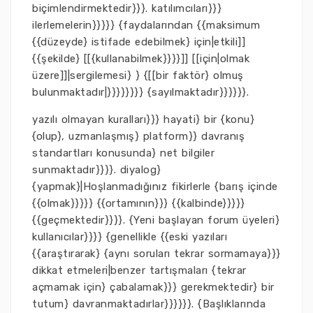
biçimlendirmektedir}}}. katılımcıları}}}
ilerlemelerin}}}}} {faydalarından {{maksimum
{{düzeyde} istifade edebilmek} için|etkili]]
{{şekilde} [[{kullanabilmek}}}}]] [[için|olmak
üzere]]|sergilemesi} } {[[bir faktör} olmuş
bulunmaktadır|}}}}}}}} {sayılmaktadır}}}}}}.
yazılı olmayan kuralları}}} hayati} bir {konu}
{olup}, uzmanlaşmış} platform}} davranış
standartları konusunda} net bilgiler
sunmaktadır}}}}. diyalog}
{yapmak}|Hoşlanmadığınız fikirlerle {barış içinde
{{olmak}}}}} {{ortamının}}} {{kalbinde}}}}}
{{geçmektedir}}}}. {Yeni başlayan forum üyeleri}
kullanıcılar}}}} {genellikle {{eski yazıları
{{araştırarak} {aynı soruları tekrar sormamaya}}}
dikkat etmeleri|benzer tartışmaları {tekrar
açmamak için} çabalamak}}} gerekmektedir} bir
tutum} davranmaktadırlar}}}}}}. {Başlıklarında