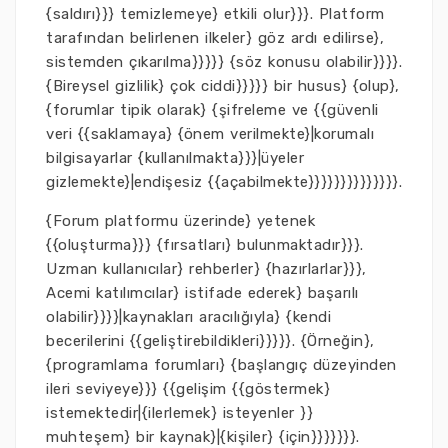
{saldırı}}} temizlemeye} etkili olur}}}. Platform
tarafından belirlenen ilkeler} göz ardı edilirse},
sistemden çıkarılma}}}}} {söz konusu olabilir}}}}.
{Bireysel gizlilik} çok ciddi}}}}} bir husus} {olup},
{forumlar tipik olarak} {şifreleme ve {{güvenli
veri {{saklamaya} {önem verilmekte}|korumalı
bilgisayarlar {kullanılmakta}}}|üyeler
gizlemekte}|endişesiz {{açabilmekte}}}}}}}}}}}}}}.
{Forum platformu üzerinde} yetenek
{{oluşturma}}} {fırsatları} bulunmaktadır}}}.
Uzman kullanıcılar} rehberler} {hazırlarlar}}},
Acemi katılımcılar} istifade ederek} başarılı
olabilir}}}}|kaynakları aracılığıyla} {kendi
becerilerini {{geliştirebildikleri}}}}}. {Örneğin},
{programlama forumları} {başlangıç düzeyinden
ileri seviyeye}}} {{gelişim {{göstermek}
istemektedir|{ilerlemek} isteyenler }}
muhteşem} bir kaynak}|{kişiler} {için}}}}}}}.