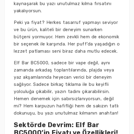
kaynaşarak bu yazı unutulmaz kılma fırsatını
yakalıyorsun.
Peki ya fiyat? Herkes tasarruf yapmayı seviyor
ve bu ürün, kaliteli bir deneyim sunarken
bütçeni yormuyor. Hem zevkli hem de ekonomik
bir seçenek ile karşında. Her puff’da yaşadığın o
lezzet patlaması seni biraz daha mutlu edecek.
Elf Bar BC5000, sadece bir vape değil, aynı
zamanda arkadaş toplantılarında, plajda veya
yaz akşamlarında heyecan verici bir deneyim
sağlıyor. Sadece birkaç tıklama ile bu keyifli
yolculuğa çıkabilir, yazın tadını çıkarabilirsin.
Hemen denemek için sabırsızlanıyorsun, değil
mi? Hem karpuzun hafifliği hem de sakızın tatlı
dokunuşu, bu yazı unutulmaz kılmanın anahtarı!
Sektörde Devrim: Elf Bar
BC5000’in Fiyatı ve Özellikleri!